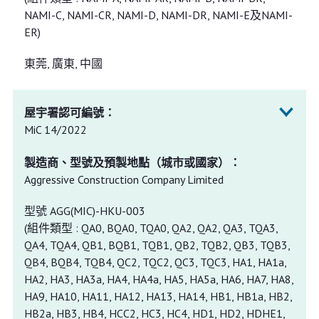
NAMI-C, NAMI-CR, NAMI-D, NAMI-DR, NAMI-E及NAMI-
ER)
東莞, 廣東, 中國
MiC 14/2022
Aggressive Construction Company Limited
型號 AGG(MIC)-HKU-003
(組件類型 : QA0, BQA0, TQA0, QA2, QA2, QA3, TQA3,
QA4, TQA4, QB1, BQB1, TQB1, QB2, TQB2, QB3, TQB3,
QB4, BQB4, TQB4, QC2, TQC2, QC3, TQC3, HA1, HA1a,
HA2, HA3, HA3a, HA4, HA4a, HA5, HA5a, HA6, HA7, HA8,
HA9, HA10, HA11, HA12, HA13, HA14, HB1, HB1a, HB2,
HB2a, HB3, HB4, HCC2, HC3, HC4, HD1, HD2, HDHE1,