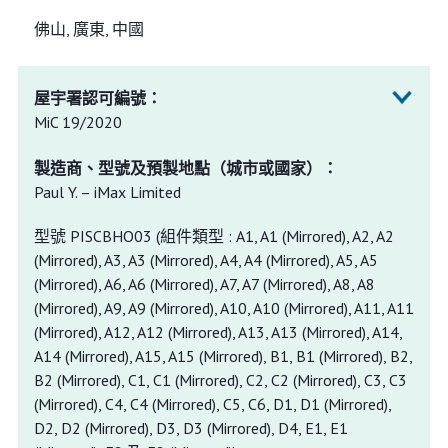
佛山, 廣東, 中國
MiC 19/2020
Paul Y. – iMax Limited
型號 PISCBHO03 (組件類型 : A1, A1 (Mirrored), A2, A2
(Mirrored), A3, A3 (Mirrored), A4, A4 (Mirrored), A5, A5
(Mirrored), A6, A6 (Mirrored), A7, A7 (Mirrored), A8, A8
(Mirrored), A9, A9 (Mirrored), A10, A10 (Mirrored), A11, A11
(Mirrored), A12, A12 (Mirrored), A13, A13 (Mirrored), A14,
A14 (Mirrored), A15, A15 (Mirrored), B1, B1 (Mirrored), B2,
B2 (Mirrored), C1, C1 (Mirrored), C2, C2 (Mirrored), C3, C3
(Mirrored), C4, C4 (Mirrored), C5, C6, D1, D1 (Mirrored),
D2, D2 (Mirrored), D3, D3 (Mirrored), D4, E1, E1