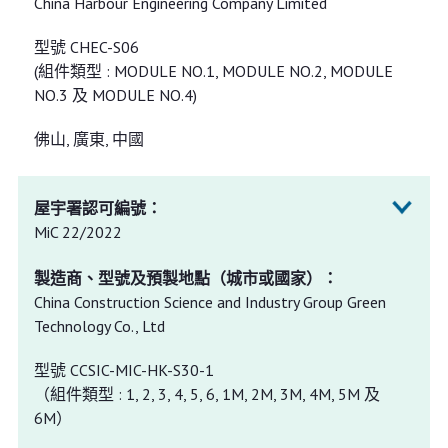
China Harbour Engineering Company Limited
型號 CHEC-S06
(組件類型 : MODULE NO.1, MODULE NO.2, MODULE
NO.3 及 MODULE NO.4)
佛山, 廣東, 中國
MiC 22/2022
China Construction Science and Industry Group Green
Technology Co., Ltd
型號 CCSIC-MIC-HK-S30-1
（組件類型 : 1, 2, 3, 4, 5, 6, 1M, 2M, 3M, 4M, 5M 及
6M）