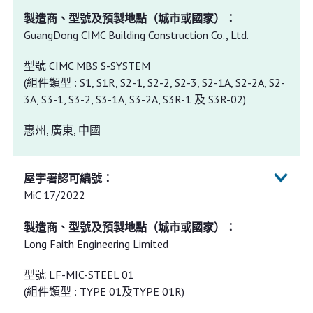
GuangDong CIMC Building Construction Co., Ltd.
型號 CIMC MBS S-SYSTEM
(組件類型 : S1, S1R, S2-1, S2-2, S2-3, S2-1A, S2-2A, S2-
3A, S3-1, S3-2, S3-1A, S3-2A, S3R-1 及 S3R-02)
惠州, 廣東, 中國
MiC 17/2022
Long Faith Engineering Limited
型號 LF-MIC-STEEL 01
(組件類型 : TYPE 01及TYPE 01R)