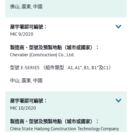
佛山, 廣東, 中國
MiC 9/2020
Chevalier (Construction) Co., Ltd.
型號 E-SERIES （組件類型 : A1, A1*, B1, B1*及C1）
中山, 廣東, 中國
MiC 10/2020
China State Hailong Construction Technology Company