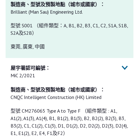
Brilliant (Man Sau) Engineering Ltd.
型號 S001 （組件類型：A, B1, B2, B3, C1, C2, S1A, S1B,
S2A及S2B）
東莞, 廣東, 中國
MiC 2/2021
CNQC Intelligent Construction (HK) Limited
型號 CM276065 Type A to Type F （組件類型 : A1,
A1(2), A1(3), A1(4), B1, B1(2), B1(3), B2, B2(2), B2(3), B3,
B3(2), C1, C1(2), C1(3), D1, D1(2), D2, D2(2), D2(3), D2(4),
E1, E1(2), E2, E4, F1及F2）