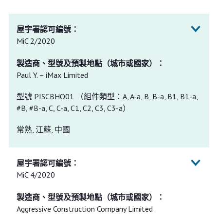
MiC 2/2020
Paul Y. – iMax Limited
型號 PISCBHO01 （組件類型：A, A-a, B, B-a, B1, B1-a,
#B, #B-a, C, C-a, C1, C2, C3, C3-a）
常熟, 江蘇, 中國
MiC 4/2020
Aggressive Construction Company Limited