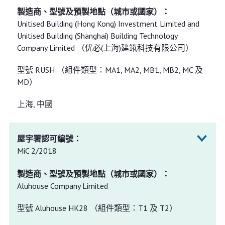
Unitised Building (Hong Kong) Investment Limited and
Unitised Building (Shanghai) Building Technology
Company Limited （优必(上海)建筑科技有限公司）
型號 RUSH （組件類型：MA1, MA2, MB1, MB2, MC 及
MD）
上海, 中國
MiC 2/2018
Aluhouse Company Limited
型號 Aluhouse HK28 （組件類型：T1 及 T2）