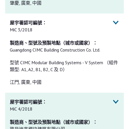
肇慶, 廣東, 中國
MiC 3/2018
Guangdong CIMC Building Construction Co. Ltd.
型號 CIMC Modular Building Systems - V System （組件
類型: A1, A2, B1, B2, C 及 D）
江門, 廣東, 中國
MiC 4/2018