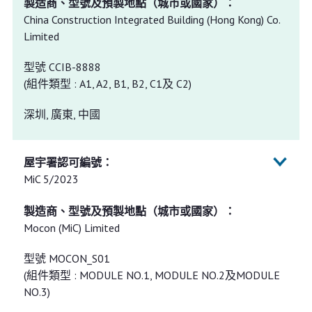
China Construction Integrated Building (Hong Kong) Co.
Limited
型號 CCIB-8888
(組件類型 : A1, A2, B1, B2, C1及 C2)
深圳, 廣東, 中國
MiC 5/2023
Mocon (MiC) Limited
型號 MOCON_S01
(組件類型 : MODULE NO.1, MODULE NO.2及MODULE
NO.3)