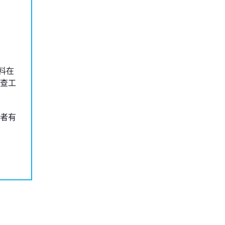
料在
查工
者有