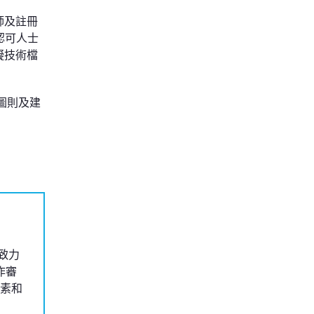
師及註冊
認可人士
擬技術檔
圖則及建
致力
作審
素和