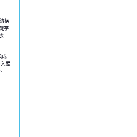
結構
鍵字
檢
換成
登入屋
、