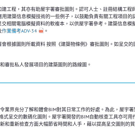
加建工程，其亦有助屋宇署審批圖則。認可人士、註冊結構工程
載列應用建築信息模擬技術的一些例子，以鼓勵負責有關工程項目的
呈交相關電腦模擬資料的軟複本，以供屋宇署參考。建築信息模
及
作業備考ADV-34
。
署會根據圖則所載資料 按照《建築物條例》審批圖則。如呈交的
)擬備和審批私人發展項目的建築圖則的路線圖。
先令業界充分了解和體會BIM對其日常工作的好處。為此，屋宇署
格式呈交的數碼化圖則。屋宇署開發的BIM自動核查工具亦可用
新和重新檢查方面大幅節省時間和人手，藉以提高呈交圖則的質