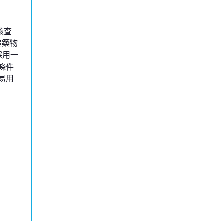
核查
建築物
採用一
條件
易用