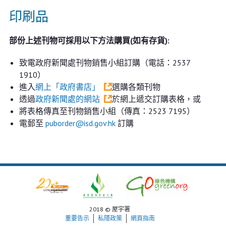
印刷品
部份上述刊物可採用以下方法購買(如有存貨):
致電政府新聞處刊物銷售小組訂購（電話：2537
1910）
進入
網上「政府書店」
選購各類刊物
透過
政府新聞處的網站
於網上遞交訂購表格，或
將表格傳真至刊物銷售小組（傳真：2523 7195）
電郵至
puborder@isd.gov.hk
訂購
2018 © 屋宇署
重要告示
私隱政策
網頁指南