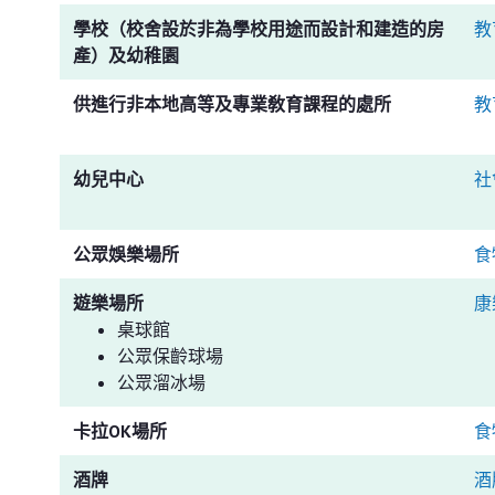
學校（校舍設於非為學校用途而設計和建造的房
教
產）及幼稚園
供進行非本地高等及專業敎育課程的處所
教
幼兒中心
社
公眾娛樂場所
食
遊樂場所
康
桌球館
公眾保齡球場
公眾溜冰場
卡拉OK場所
食
酒牌
酒