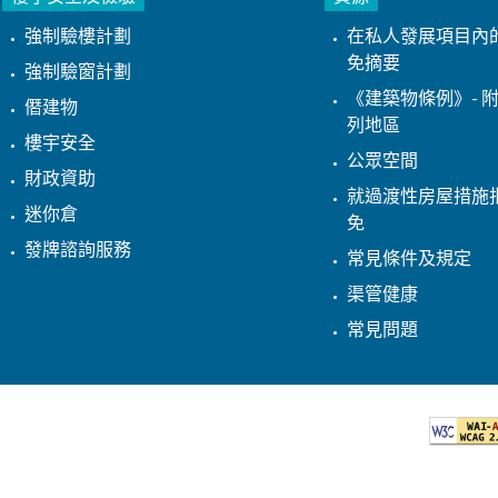
強制驗樓計劃
在私人發展項目內
免摘要
強制驗窗計劃
《建築物條例》- 附
僭建物
列地區
樓宇安全
公眾空間
財政資助
就過渡性房屋措施
迷你倉
免
發牌諮詢服務
常見條件及規定
渠管健康
常見問題