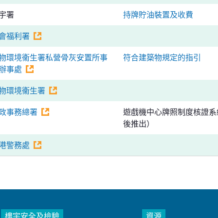
宇署
持牌貯油裝置及收費
會福利署
物環境衞生署私營骨灰安置所事
符合建築物規定的指引
辦事處
物環境衞生署
政事務總署
遊戲機中心牌照制度核證系
後推出）
港警務處
樓宇安全及檢驗
資源