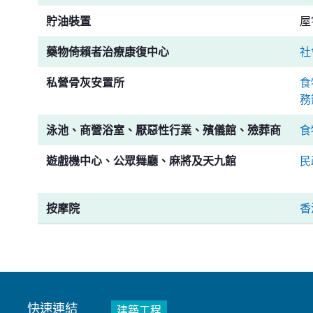
貯油裝置
屋
藥物倚賴者治療康復中心
社
私營骨灰安置所
食
務
泳池、商營浴室、厭惡性行業、殯儀館、殮葬商
食
遊戲機中心、公眾舞廳、麻將及天九館
民
按摩院
香
快速連結
建築工程