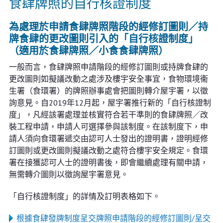
食肆牌照的自行核證制度
為處理於申請食肆牌照階段的經修訂圖則／持
牌食肆的更改圖則引入的「自行核證制度」
（適用於食肆牌照／小食食肆牌照）
一般而言，食肆牌照申請階段的經修訂圖則或持牌食肆的
更改圖則如擬議改動之處涉及樓宇安全事宜，食物環境衞
生署（食環署）的牌照辦事處會把圖則轉介屋宇署，以徵
詢意見。自2019年12月起，屋宇署推行新的「自行核證制
度」，凡經該署處理並核實符合若干準則的食肆牌照／改
裝工程申請，申請人可選擇參與該制度。在該制度下，申
請人須向食環署遞交由認可人士發出的證明書，證明經修
訂圖則或更改圖則擬議改動之處符合樓宇安全規定。食環
署在接獲認可人士的證明書後，即會繼續處理有關申請，
無需轉介圖則以徵詢屋宇署意見。
「自行核證制度」的詳情及訂明表格如下。
根據食肆發牌制度呈交牌照申請階段的經修訂圖則/呈交