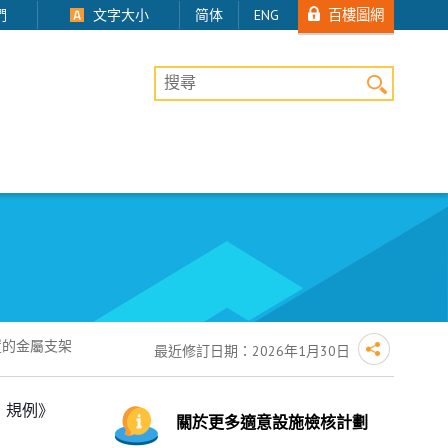
百樓圖網
們
文字大小
简体
ENG
桌上版網站搜尋
置的金屬支架
最近修訂日期：
2026年1月30日
）規例》
關於更多適意設施檢核計劃