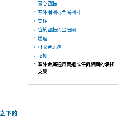
實心圍牆
室外網欄或金屬欄杆
支柱
位於圍牆的金屬閘
簷篷
可收合遮篷
花棚
室外金屬通風管道或任何相關的承托
支架
之下的