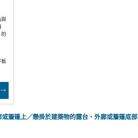
點與
頂
）的
平板
廊或簷篷上／懸掛於建築物的露台、外廊或簷篷底部