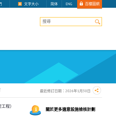
百樓圖網
們
文字大小
简体
ENG
桌上版網站搜尋
架
最近修訂日期：
2026年1月30日
型工程）
關於更多適意設施檢核計劃