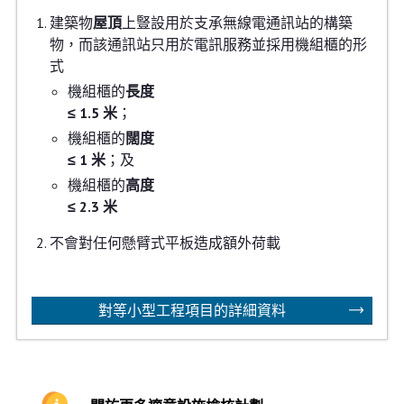
建築物
屋頂
上豎設用於支承無線電通訊站的構築
物，而該通訊站只用於電訊服務並採用機組櫃的形
式
機組櫃的
長度
≤ 1.5 米
；
機組櫃的
闊度
≤ 1 米
；及
機組櫃的
高度
≤ 2.3 米
不會對任何懸臂式平板造成額外荷載
對等小型工程項目的詳細資料