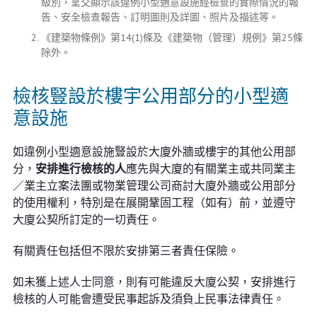
級別，呈交顯示該違例小型適意設施經檢查的實際情況的報
告、安全檢查報告、訂明圖則及詳圖、照片及描述等。
《建築物條例》第14(1)條及《建築物（管理）規例》第25條
除外。
檢核豎設於樓宇公用部分的小型適
意設施
如違例小型適意設施豎設於大廈外牆或樓宇的其他公用部
分，
安排進行檢核的人
應先與大廈的有關業主或共同業主
／業主立案法團或物業管理公司商討大廈外牆或公用部分
的使用權利，特別是在展開鞏固工程（如有）前，並遵守
大廈公契所訂定的一切責任。
有關責任包括但不限於安排第三者責任保險。
如未獲上述人士同意，則有可能違反大廈公契，安排進行
檢核的人可能會遭受民事起訴及須負上民事法律責任。