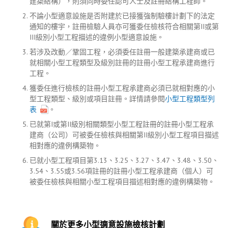
建築結構），則須同時委任認可人士及註冊結構工程師。
不論小型適意設施是否附建於已接獲強制驗樓計劃下的法定
通知的樓宇，註冊檢驗人員亦可獲委任檢核符合相關第II或第
III級別小型工程描述的違例小型適意設施。
若涉及改動／鞏固工程，必須委任註冊一般建築承建商或已
就相關小型工程類型及級別註冊的註冊小型工程承建商進行
工程。
獲委任進行檢核的註冊小型工程承建商必須已就相對應的小
型工程類型、級別或項目註冊。詳情請參閱
小型工程類型列
表
。
已就第I或第II級別相關類型小型工程註冊的註冊小型工程承
建商（公司）可被委任檢核與相關第II級別小型工程項目描述
相對應的違例構築物。
已就小型工程項目第3.13、3.25、3.27、3.47、3.48、3.50、
3.54、3.55或3.56項註冊的註冊小型工程承建商（個人）可
被委任檢核與相關小型工程項目描述相對應的違例構築物。
關於更多小型適意設施檢核計劃