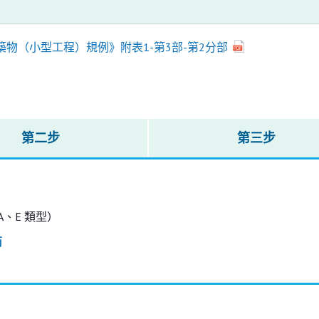
築物（小型工程）規例》附表1-第3部-第2分部
第二步
第三步
 A、E 類型）
商