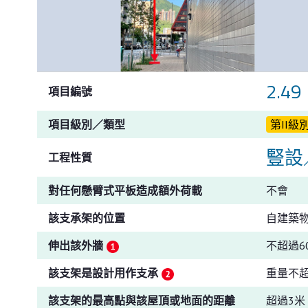
2.49
項目編號
項目級別／類型
第II級
豎設
工程性質
對任何懸臂式平板造成額外荷載
不會
該支承架的位置
自建築
伸出該外牆
不超過6
該支架是設計用作支承
重量不
該支架的最高點與該屋頂或地面的距離
超過3米