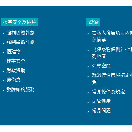
樓宇安全及檢驗
資源
強制驗樓計劃
在私人發展項目內
免摘要
強制驗窗計劃
《建築物條例》- 附
僭建物
列地區
樓宇安全
公眾空間
財政資助
就過渡性房屋措施
迷你倉
免
發牌諮詢服務
常見條件及規定
渠管健康
常見問題