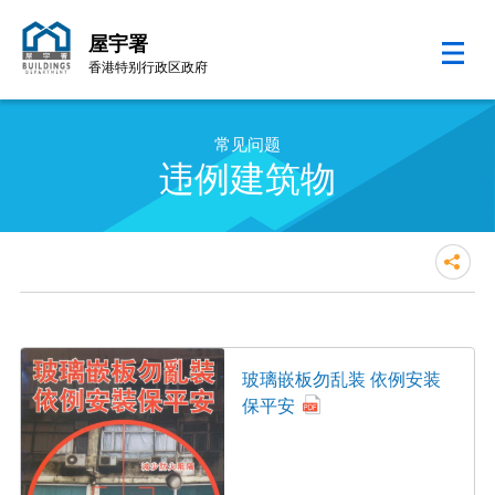
屋宇署
香港特别行政区政府
跳至内容的开始
常见问题
违例建筑物
玻璃嵌板勿乱装 依例安装
保平安