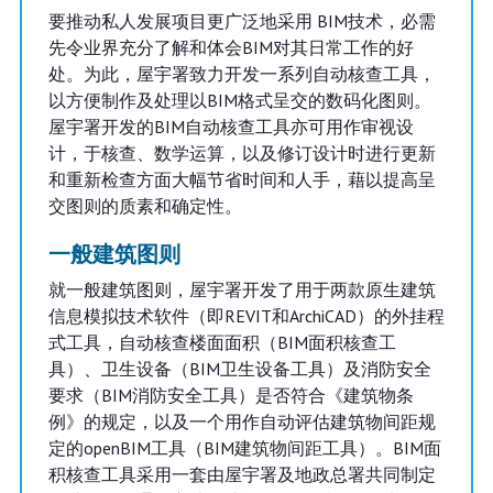
要推动私人发展项目更广泛地采用 BIM技术，必需
先令业界充分了解和体会BIM对其日常工作的好
处。为此，屋宇署致力开发一系列自动核查工具，
以方便制作及处理以BIM格式呈交的数码化图则。
屋宇署开发的BIM自动核查工具亦可用作审视设
计，于核查、数学运算，以及修订设计时进行更新
和重新检查方面大幅节省时间和人手，藉以提高呈
交图则的质素和确定性。
一般建筑图则
就一般建筑图则，屋宇署开发了用于两款原生建筑
信息模拟技术软件（即REVIT和ArchiCAD）的外挂程
式工具，自动核查楼面面积（BIM面积核查工
具）、卫生设备（BIM卫生设备工具）及消防安全
要求（BIM消防安全工具）是否符合《建筑物条
例》的规定，以及一个用作自动评估建筑物间距规
定的openBIM工具（BIM建筑物间距工具）。BIM面
积核查工具采用一套由屋宇署及地政总署共同制定