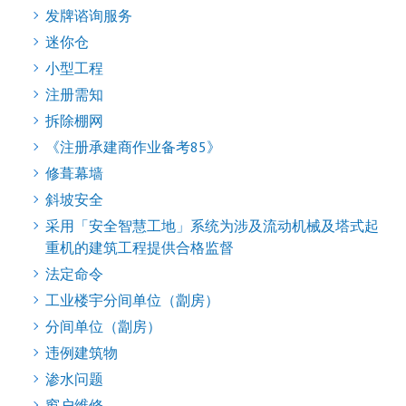
发牌谘询服务
迷你仓
小型工程
注册需知
拆除棚网
《注册承建商作业备考85》
修葺幕墙
斜坡安全
采用「安全智慧工地」系统为涉及流动机械及塔式起
重机的建筑工程提供合格监督
法定命令
工业楼宇分间单位（劏房）
分间单位（劏房）
违例建筑物
渗水问题
窗户维修