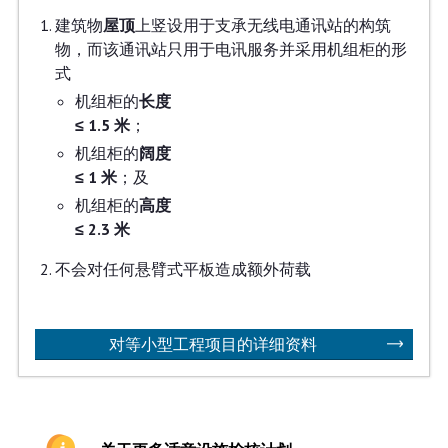
建筑物
屋顶
上竖设用于支承无线电通讯站的构筑
物，而该通讯站只用于电讯服务并采用机组柜的形
式
机组柜的
长度
≤ 1.5 米
；
机组柜的
阔度
≤ 1 米
；及
机组柜的
高度
≤ 2.3 米
不会对任何悬臂式平板造成额外荷载
对等小型工程项目的详细资料