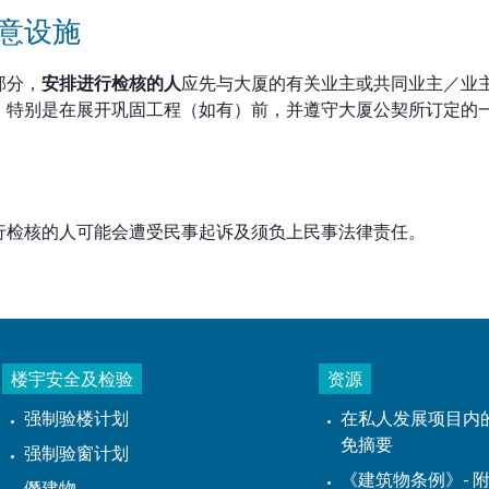
意设施
部分，
安排进行检核的人
应先与大厦的有关业主或共同业主／业
，特别是在展开巩固工程（如有）前，并遵守大厦公契所订定的
行检核的人可能会遭受民事起诉及须负上民事法律责任。
楼宇安全及检验
资源
强制验楼计划
在私人发展项目内
免摘要
强制验窗计划
《建筑物条例》- 附
僭建物