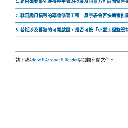
1. 是否須要事先獲得屋宇署的批准及同意方可展開修葺
2. 就因颱風損毁的幕牆修葺工程，屋宇署會否快速審批
3. 若祗涉及幕牆的可開啟窗，是否可按「小型工程監管
請下載
Adobe® Acrobat® Reader
以閱讀有關文件。