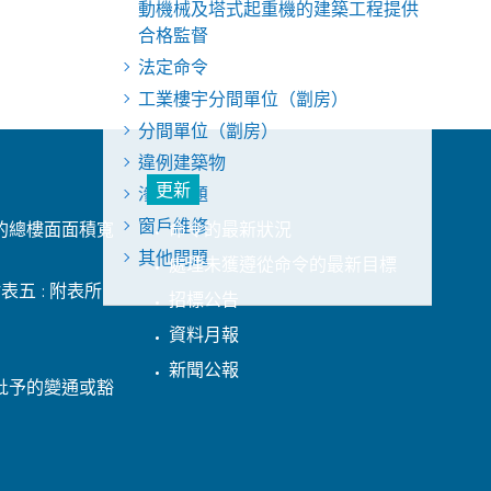
動機械及塔式起重機的建築工程提供
合格監督
法定命令
工業樓宇分間單位（劏房）
分間單位（劏房）
違例建築物
更新
滲水問題
窗戶維修
的總樓面面積寬
命令的最新狀況
其他問題
處理未獲遵從命令的最新目標
表五 : 附表所
招標公告
資料月報
新聞公報
批予的變通或豁