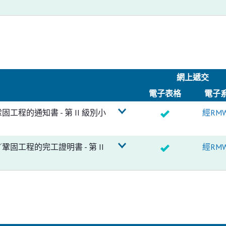
網上遞交
電子
表格
電子
程的通知書 - 第 II 級別小
經RM
工程的完工證明書 - 第 II
經RM