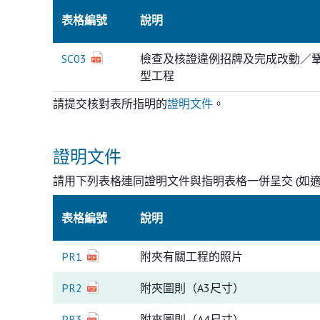
表格編號
說明
SC03
檢查及核證違例招牌及完成改動／鞏固工
型工程
請提交核對表所指明的
證明文件
。
證明文件
請用下列表格連同證明文件與指明表格一併呈交 (如適
表格編號
說明
PR1
附夾有關工程的照片
PR2
附夾圖則（A3尺寸）
PR3
附夾圖則（A4尺寸）