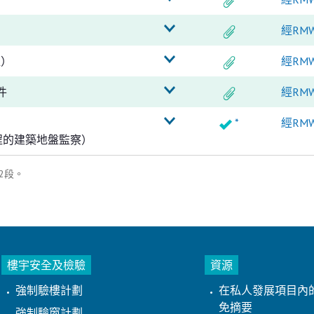
經RM
程）
經RM
件
經RM
*
經RM
程的建築地盤監察）
2段。
樓宇安全及檢驗
資源
強制驗樓計劃
在私人發展項目內
免摘要
強制驗窗計劃