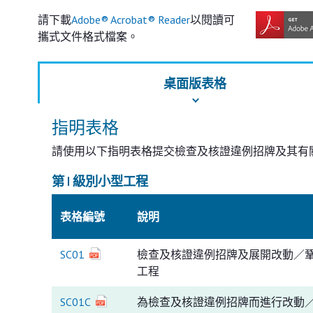
請下載
Adobe® Acrobat® Reader
以閱讀可
攜式文件格式檔案。
桌面版表格
指明表格
請使用以下指明表格提交檢查及核證違例招牌及其有
第 I 級別小型工程
表格編號
說明
SC01
檢查及核證違例招牌及展開改動／鞏固
工程
SC01C
為檢查及核證違例招牌而進行改動／鞏