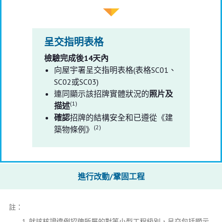
呈交指明表格
檢驗完成後14天內
向屋宇署呈交指明表格(表格SC01、
SC02或SC03)
連同顯示該招牌實體狀況的
照片及
(1)
描述
確認
招牌的結構安全和已遵從《建
(2)
築物條例》
進行改動/鞏固工程
註：
就該核證違例招牌所屬的對等小型工程級別，呈交包括顯示