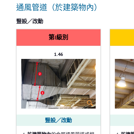
通風管道（於建築物內）
豎設／改動
第I級別
1.46
豎設／改動