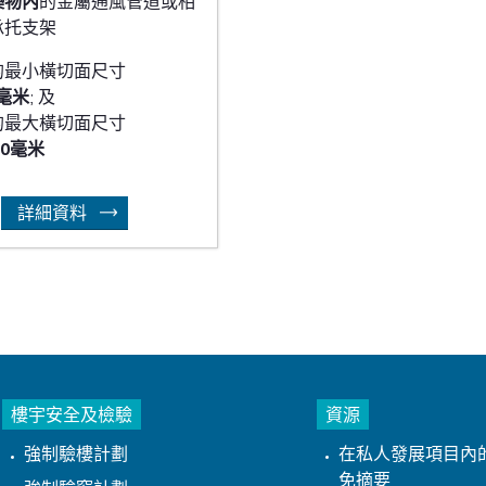
築物內
的金屬通風管道或相
承托支架
的最小橫切面尺寸
0毫米
; 及
的最大橫切面尺寸
800毫米
詳細資料
樓宇安全及檢驗
資源
強制驗樓計劃
在私人發展項目內
免摘要