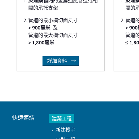
於建築物內
的金屬通風管道或相
於建
關的承托支架
關的
管道的最小橫切面尺寸
管道
> 900毫米
; 及
> 90
管道的最大橫切面尺寸
管道
> 1,800毫米
≤ 1,
詳細資料
快速連結
建築工程
新建樓宇