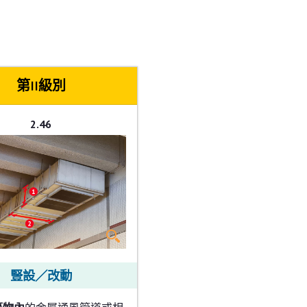
第II級別
2.46
豎設／改動