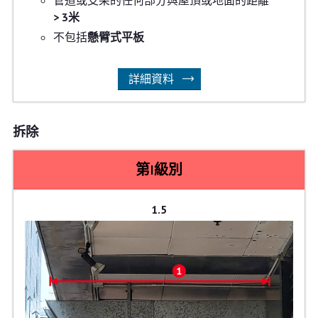
> 3米
不包括
懸臂式平板
詳細資料
拆除
第I級別
1.5