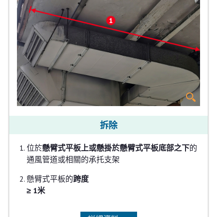
拆除
位於
懸臂式平板上或懸掛於懸臂式平板底部之下
的
通風管道或相關的承托支架
懸臂式平板的
跨度
≥ 1米