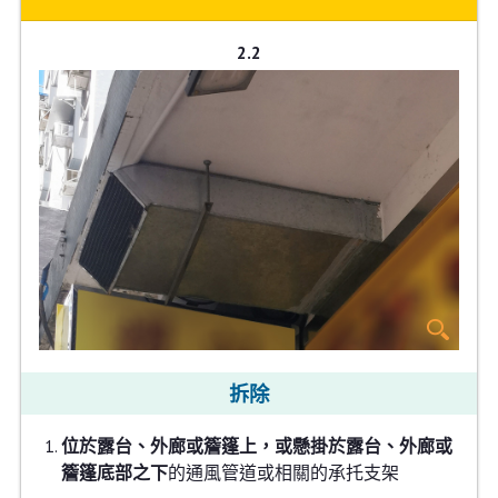
2.2
拆除
位於露台、外廊或簷篷上，或懸掛於露台、外廊或
簷篷底部之下
的通風管道或相關的承托支架