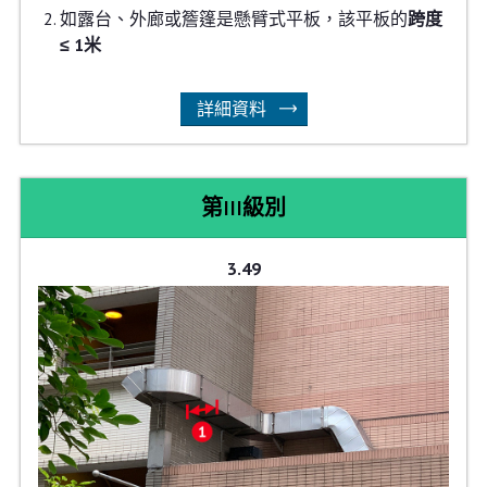
如露台、外廊或簷篷是懸臂式平板，該平板的
跨度
≤ 1米
詳細資料
第III級別
3.49