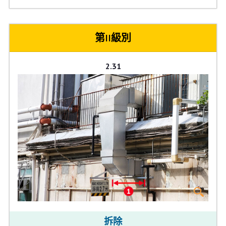
第II級別
2.31
拆除