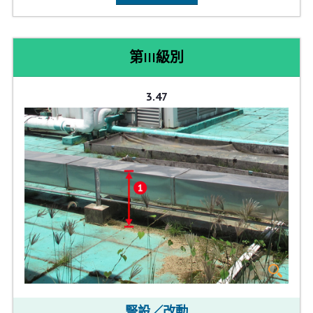
第III級別
3.47
豎設／改動