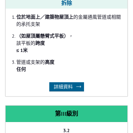
拆除
位於地面上／建築物屋頂上
的金屬通風管道或相關
的承托支架
（如屋頂屬懸臂式平板）
，
該平板的
跨度
≤ 1米
管道或支架的
高度
任何
詳細資料
第III級別
3.2