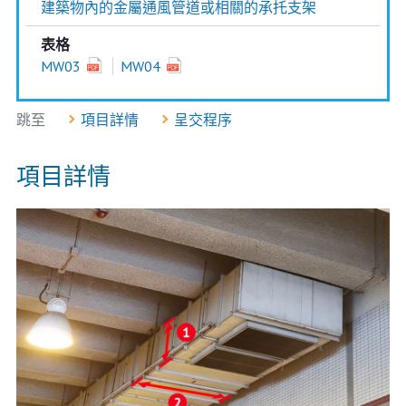
建築物內的金屬通風管道或相關的承托支架
表格
MW03
MW04
跳至
項目詳情
呈交程序
項目詳情