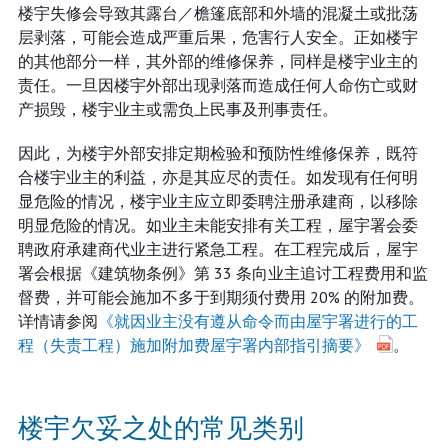
楼宇失修会导致其露台／檐篷底部和外墙的混凝土或批荡
层剥落，可能会造成严重后果，危害行人安全。正如楼宇
的其他部分一样，其外部的维修保养，同样是楼宇业主的
责任。一旦因楼宇外部出现剥落而造成任何人命伤亡或财
产损毁，楼宇业主或需负上民事及刑事责任。
因此，为楼宇外部安排定期检验和预防性维修保养，既符
合楼宇业主的利益，亦是其应尽的责任。如发现有任何明
显危险的情况，楼宇业主应立即委聘注册承建商，以移除
明显危险的情况。如业主未能安排有关工程，屋宇署会委
聘政府承建商代业主进行紧急工程。在工程完成后，屋宇
署会根据《建筑物条例》第 33 条向业主追讨工程费用和监
督费，并可能会施加不多于到期须付费用 20% 的附加费。
详情请参阅
《就因业主没有遵从命令而由屋宇署进行的工
程（失责工程）施加附加费屋宇署内部指引摘要》
。
楼宇欠妥之处的常见类别