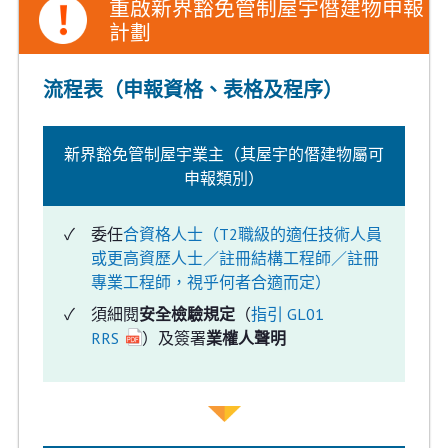
重啟新界豁免管制屋宇僭建物申報
計劃
流程表（申報資格、表格及程序）
新界豁免管制屋宇業主（其屋宇的僭建物屬可
申報類別）
委任
合資格人士（T2職級的適任技術人員
或更高資歷人士／註冊結構工程師／註冊
專業工程師，視乎何者合適而定）
須細閱
安全檢驗規定
（
指引 GL01
RRS
）及簽署
業權人聲明