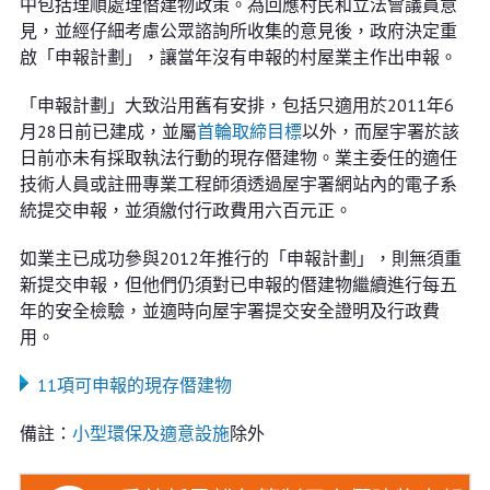
中包括理順處理僭建物政策。為回應村民和立法會議員意
見，並經仔細考慮公眾諮詢所收集的意見後，政府決定重
啟「申報計劃」，讓當年沒有申報的村屋業主作出申報。
「申報計劃」大致沿用舊有安排，包括只適用於2011年6
月28日前已建成，並屬
首輪取締目標
以外，而屋宇署於該
日前亦未有採取執法行動的現存僭建物。業主委任的適任
技術人員或註冊專業工程師須透過屋宇署網站內的電子系
統提交申報，並須繳付行政費用六百元正。
如業主已成功參與2012年推行的「申報計劃」，則無須重
新提交申報，但他們仍須對已申報的僭建物繼續進行每五
年的安全檢驗，並適時向屋宇署提交安全證明及行政費
用。
11項可申報的現存僭建物
備註：
小型環保及適意設施
除外