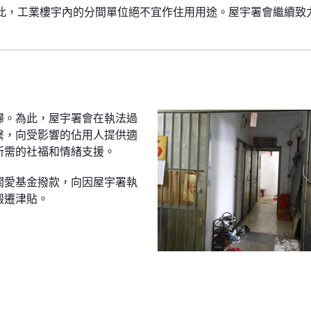
此，工業樓宇內的分間單位絕不宜作住用用途。屋宇署會繼續致
歸。為此，屋宇署會在執法過
繫，向受影響的佔用人提供適
所需的社福和情緒支援。
關愛基金撥款，向因屋宇署執
搬遷津貼。