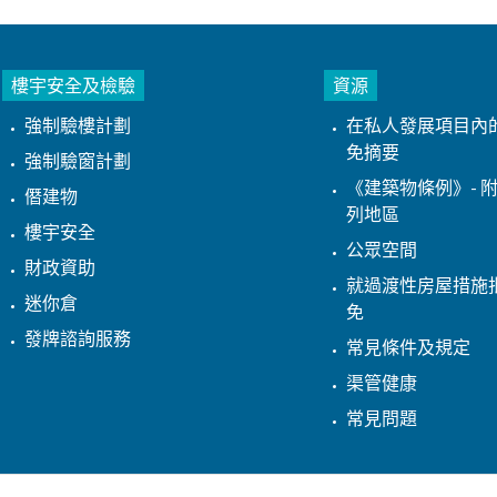
樓宇安全及檢驗
資源
強制驗樓計劃
在私人發展項目內
免摘要
強制驗窗計劃
《建築物條例》- 附
僭建物
列地區
樓宇安全
公眾空間
財政資助
就過渡性房屋措施
迷你倉
免
發牌諮詢服務
常見條件及規定
渠管健康
常見問題