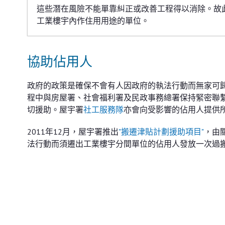
這些潛在風險不能單靠糾正或改善工程得以消除。故
工業樓宇內作住用用途的單位。
協助佔用人
政府的政策是確保不會有人因政府的執法行動而無家可
程中與房屋署、社會福利署及民政事務總署保持緊密聯
切援助。屋宇署
社工服務隊
亦會向受影響的佔用人提供
2011年12月，屋宇署推出
"搬遷津貼計劃援助項目"
，由
法行動而須遷出工業樓宇分間單位的佔用人發放一次過