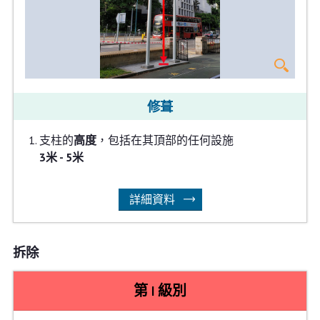
修葺
支柱的
高度
，包括在其頂部的任何設施
3米 - 5米
詳細資料
拆除
第 I 級別