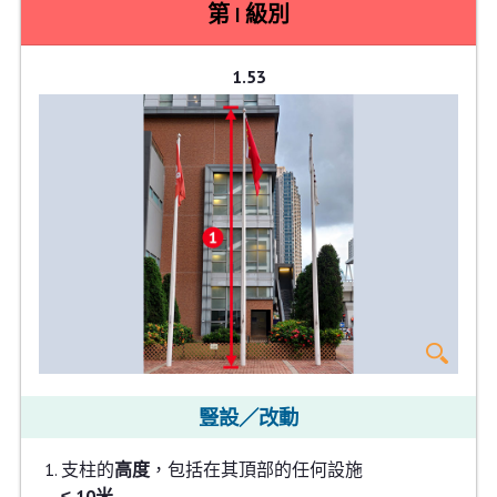
第 I 級別
1.53
豎設／改動
支柱的
高度
，包括在其頂部的任何設施
≤ 10米