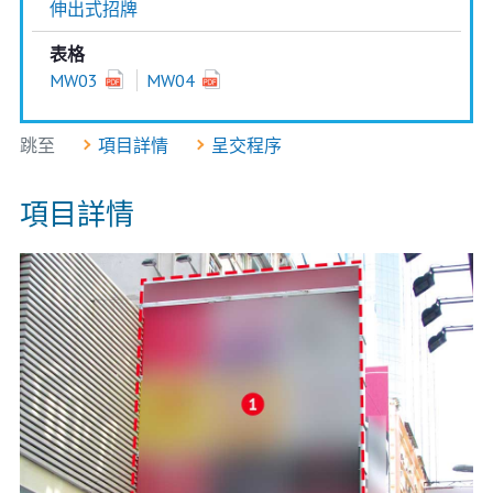
伸出式招牌
表格
MW03
MW04
跳至
項目詳情
呈交程序
項目詳情