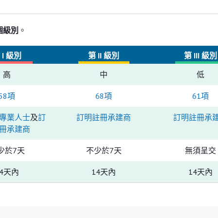
個級別
。
 I 級別
第 II 級別
第 III 級別
高
中
低
58項
68項
61項
專業人士
及
訂
訂明註冊承建商
訂明註冊承
冊承建商
少於7天
不少於7天
無須呈交
14天內
14天內
14天內