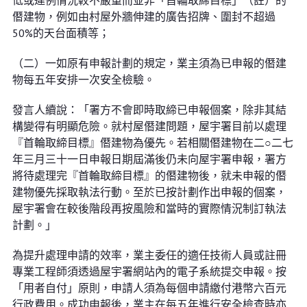
低或違例情況較不嚴重而並非「首輪取締目標」（註）的
僭建物，例如由村屋外牆伸建的廣告招牌、圍封不超過
50%的天台面積等；
（二）一如原有申報計劃的規定，業主須為已申報的僭建
物每五年安排一次安全檢驗。
發言人續說：「署方不會即時取締已申報個案，除非其結
構變得有明顯危險。就村屋僭建問題，屋宇署目前以處理
『首輪取締目標』僭建物為優先。若相關僭建物在二○二七
年三月三十一日申報日期屆滿後仍未向屋宇署申報，署方
將待處理完『首輪取締目標』的僭建物後，就未申報的僭
建物優先採取執法行動。至於已按計劃作出申報的個案，
屋宇署會在較後階段再按風險和當時的實際情況制訂執法
計劃。」
為提升處理申請的效率，業主委任的適任技術人員或註冊
專業工程師須透過屋宇署網站內的電子系統提交申報。按
「用者自付」原則，申請人須為每個申請繳付港幣六百元
行政費用。成功申報後，業主在每五年進行安全檢查時亦