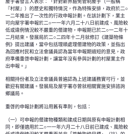
屋宇署發言人表示：「針對新界豁免管制屋宇（一般稱
『村屋』）的歷史和獨特情況，作為特殊安排，政府於二○
一二年推出了一次性的行政申報計劃。在該計劃下，業主
可向屋宇署申報於二○一一年六月二十八日前建成、風險較
低或違例情況較不嚴重的僭建物，申報期已於二○一二年十
二月結束。發展局於二○二四年十二月就修訂《建築物條
例》提出建議，當中包括理順處理僭建物的政策，並指出
為回應村民和立法會議員認為當年申報期過短的意見，政
府準備重啓申報計劃，讓當年沒有參與計劃的村屋業主作
出申報。」
相關持份者及立法會議員普遍認為上述建議務實可行，並
歡迎有關建議。發展局及屋宇署亦曾就相關實施安排諮詢
鄉議局。
重啓的申報計劃將沿用舊有準則，包括：
（一）可申報的僭建物種類和建成日期與原有申報計劃相
同，即僅適用於二○一一年六月二十八日前已建成、風險較