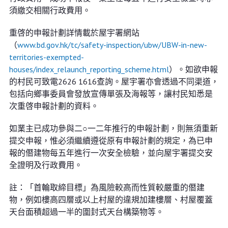
須繳交相關行政費用。
重啓的申報計劃詳情載於屋宇署網站
（
www.bd.gov.hk/tc/safety-inspection/ubw/UBW-in-new-
territories-exempted-
houses/index_relaunch_reporting_scheme.html
）。如欲申報
的村民可致電2626 1616查詢。屋宇署亦會透過不同渠道，
包括向鄉事委員會發放宣傳單張及海報等，讓村民知悉是
次重啓申報計劃的資料。
如業主已成功參與二○一二年推行的申報計劃，則無須重新
提交申報，惟必須繼續遵從原有申報計劃的規定，為已申
報的僭建物每五年進行一次安全檢驗，並向屋宇署提交安
全證明及行政費用。
註：「首輪取締目標」為風險較高而性質較嚴重的僭建
物，例如樓高四層或以上村屋的違規加建樓層、村屋覆蓋
天台面積超過一半的圍封式天台構築物等。