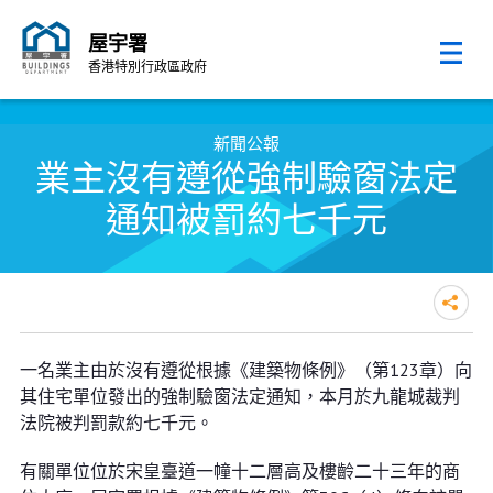
屋宇署
香港特別行政區政府
跳至內容的開始
新聞公報
業主沒有遵從強制驗窗法定
通知被罰約七千元
業主沒有遵從強制驗窗法定通知被
一名業主由於沒有遵從根據《建築物條例》（第123章）向
罰約七千元
其住宅單位發出的強制驗窗法定通知，本月於九龍城裁判
法院被判罰款約七千元。
有關單位位於宋皇臺道一幢十二層高及樓齡二十三年的商