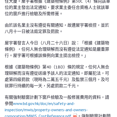
住大廈。屋宇署根據《建築物條例》第30C（4）條向該單
位的業主發出法定通知，要求業主委任合資格人士就該單
位的窗戶進行檢驗及所需修葺。
由於該名業主沒有遵從有關通知，故遭屋宇署檢控，並於
八月十一日被法庭定罪及罰款。
屋宇署發言人今日（八月二十六日）說：「根據《建築物
條例》，任何人無合理辯解而沒有遵從法定通知是嚴重罪
行。屋宇署可根據該條例向業主提出檢控。」
根據《建築物條例》第40（1BD）條的規定，任何人無合
理辯解而沒有遵從送達予該人的法定通知，即屬犯法，可
處第四級罰款（現時為二萬五千元）及監禁三個月，及可
就罪行持續的每一天，另處罰款二千元。
有關強制驗窗計劃下窗戶檢驗及一般修葺費用的資料，請
參閱
www.bd.gov.hk/doc/en/safety-and-
inspection/mwis/property-owners-and-owners-
corporation/MWIS_CostReference.pdf
。強制驗窗計劃簡