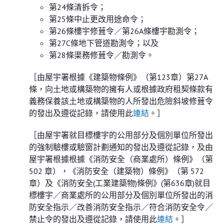
第24條清拆令；
第25條中止更改用途命令；
第26條樓宇修葺令／第26A條樓宇勘測令；
第27C條地下管道勘測令；以及
第28條渠務修葺令／勘測令。
［由屋宇署根據《建築物條例》（第123章）第27A
條，向土地或構築物的擁有人或根據政府租契條款有
義務保養該土地或構築物的人所發出危險斜坡修葺令
的發出及遵從記錄，請使用此
連結
。］
［由屋宇署就目標樓宇的公用部分及個別單位所發出
的強制驗樓或驗窗計劃通知的發出及遵從記錄，及由
屋宇署根據根據《消防安全（商業處所）條例》（第
502 章），《消防安全（建築物）條例》（第 572
章）及《消防安全(工業建築物)條例》(第636章)就目
標樓宇／商業處所的公用部分及個別單位所發出的消
防安全指示／改善消防安全指示／符合消防安全令／
禁止令的發出及遵從記錄，請使用此
連結
。］