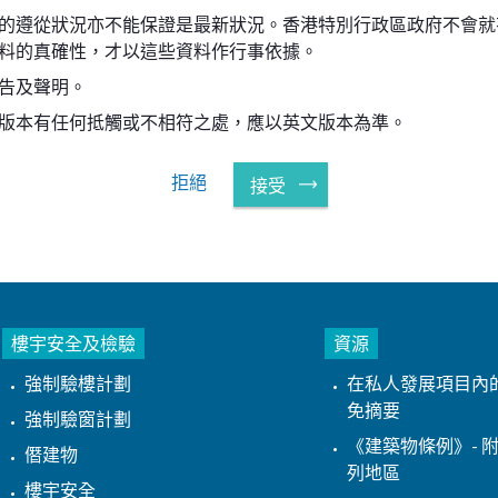
的遵從狀況亦不能保證是最新狀況。香港特別行政區政府不會就
料的真確性，才以這些資料作行事依據。
告及聲明。
版本有任何抵觸或不相符之處，應以英文版本為準。
拒絕
接受
樓宇安全及檢驗
資源
強制驗樓計劃
在私人發展項目內
免摘要
強制驗窗計劃
《建築物條例》- 附
僭建物
列地區
樓宇安全