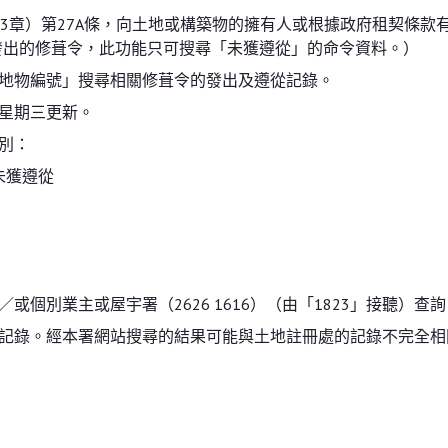
23章）第27A條，向土地或構築物的擁有人或根據政府租契條
前所發出的修葺令，此功能只可搜尋「未獲遵從」的命令資料。）
地物編號」搜尋相關修葺令的發出及遵從記錄。
星期三更新。
別：
未獲遵從
個別業主或屋宇署（2626 1616）（由「1823」接聽）查詢
錄。經本署網站搜尋的結果可能與土地註冊處的記錄不完全相同。如