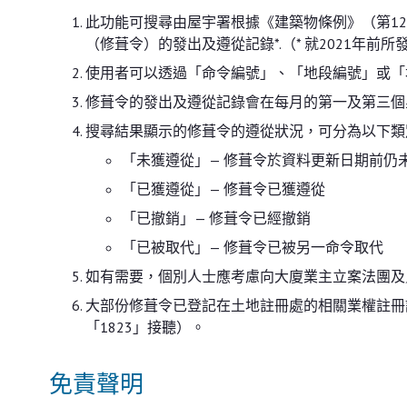
此功能可搜尋由屋宇署根據《建築物條例》（第1
（修葺令）的發出及遵從記錄*.（* 就2021年
使用者可以透過「命令編號」、「地段編號」或「
修葺令的發出及遵從記錄會在每月的第一及第三個
搜尋結果顯示的修葺令的遵從狀況，可分為以下類
「未獲遵從」— 修葺令於資料更新日期前仍
「已獲遵從」— 修葺令已獲遵從
「已撤銷」— 修葺令已經撤銷
「已被取代」— 修葺令已被另一命令取代
如有需要，個別人士應考慮向大廈業主立案法團及／或
大部份修葺令已登記在土地註冊處的相關業權註冊記
「1823」接聽）。
免責聲明