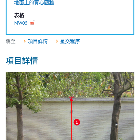
地面上的實心圍牆
表格
MW05
跳至
項目詳情
呈交程序
項目詳情