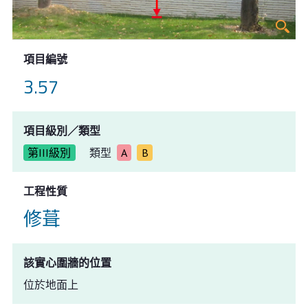
項目編號
3.57
項目級別／類型
第III級別
類型
A
B
工程性質
修葺
該實心圍牆的位置
位於地面上