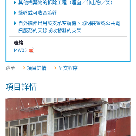
其他構築物的拆除工程（煙囪／伸出物／架）
簷篷或可收合遮篷
自外牆伸出用於支承空調機、照明裝置或公共電
訊服務的天線或收發器的支架
表格
MW05
跳至
項目詳情
呈交程序
項目詳情