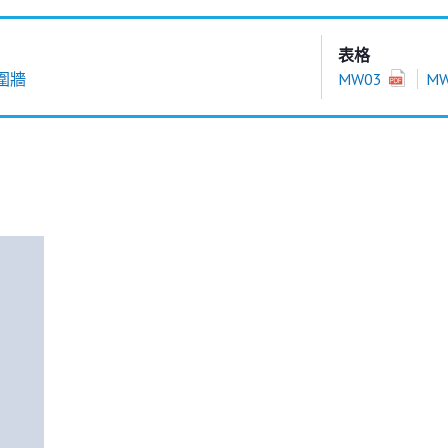
表格
圍牆
MW03
M