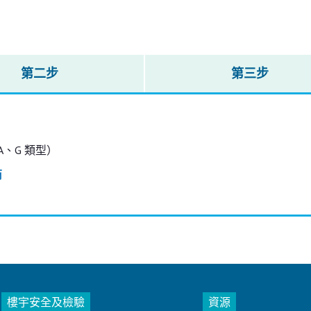
第二步
第三步
- A、G 類型）
商
樓宇安全及檢驗
資源