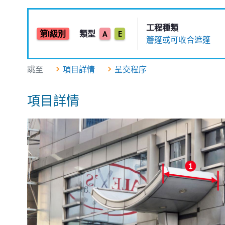
工程種類
第I級別
類型
A
E
簷篷或可收合遮篷
跳至
項目詳情
呈交程序
項目詳情