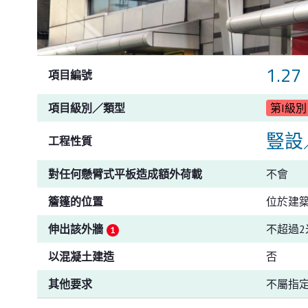
1.27
項目編號
項目級別／類型
第I級別
豎設
工程性質
對任何懸臂式平板造成額外荷載
不會
簷篷的位置
位於建
伸出該外牆
不超過2
以混凝土建造
否
其他要求
不屬指定