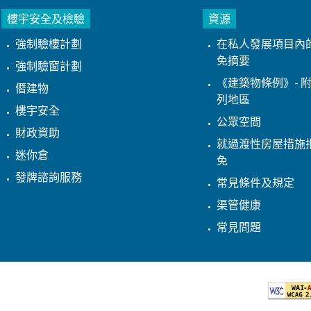
樓宇安全及檢驗
資源
強制驗樓計劃
在私人發展項目內
免摘要
強制驗窗計劃
《建築物條例》- 附
僭建物
列地區
樓宇安全
公眾空間
財政資助
就過渡性房屋措施
迷你倉
免
發牌諮詢服務
常見條件及規定
渠管健康
常見問題