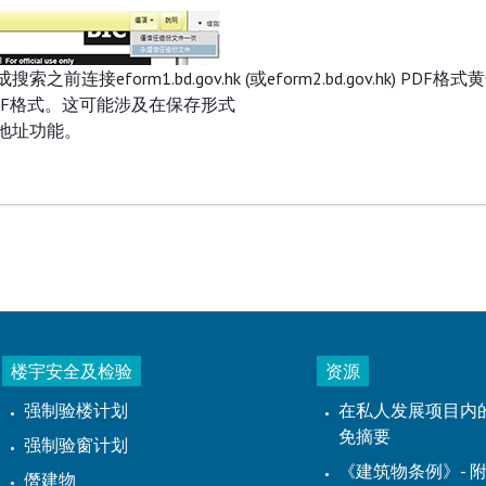
orm1.bd.gov.hk (或eform2.bd.gov.hk) PDF格
先信任PDF格式。这可能涉及在保存形式
地址功能。
楼宇安全及检验
资源
强制验楼计划
在私人发展项目内
免摘要
强制验窗计划
《建筑物条例》- 附
僭建物