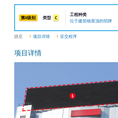
工程种类
第II级别
类型
C
位于建筑物屋顶的招牌
跳至
项目详情
呈交程序
项目详情