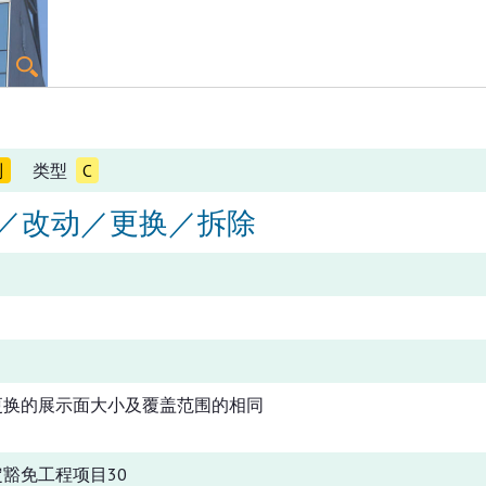
别
类型
C
／改动／更换／拆除
更换的展示面大小及覆盖范围的相同
豁免工程项目30