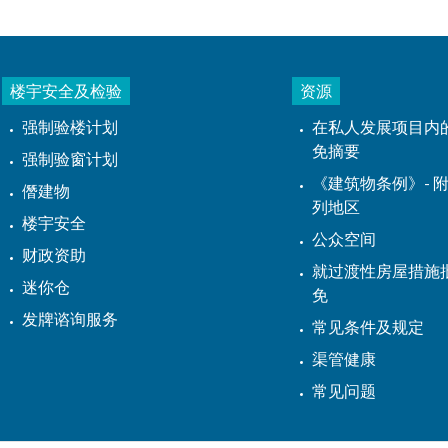
楼宇安全及检验
资源
强制验楼计划
在私人发展项目内
免摘要
强制验窗计划
《建筑物条例》- 附
僭建物
列地区
楼宇安全
公众空间
财政资助
就过渡性房屋措施
迷你仓
免
发牌谘询服务
常见条件及规定
渠管健康
常见问题