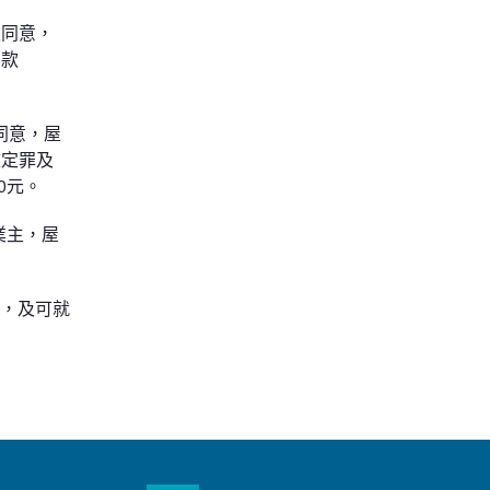
及同意，
罰款
同意，屋
被定罪及
0元。
業主，屋
年，及可就