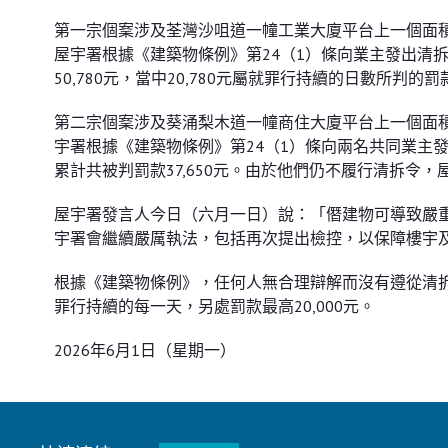
第一宗個䅁涉及荃灣沙咀道一幢工業大廈平台上一個面積
屋宇署根據《建築物條例》第24（1）條向業主發出清
50,780元，當中20,780元屬就罪行持續的日數所判的罰
第二宗個䅁涉及葵涌梨木道一幢商住大廈平台上一個面積
宇署根據《建築物條例》第24（1）條向兩名共同業主
累計共被判罰款37,650元。由於他們仍不履行清拆令，
屋宇署發言人今日（六月一日）說：「僭建物可導致嚴
宇署會繼續嚴厲執法，包括再次提出檢控，以保障樓宇
根據《建築物條例》，任何人無合理辯解而沒有遵從清拆令
罪行持續的每一天，另處罰款最高20,000元。
2026年6月1日（星期一）