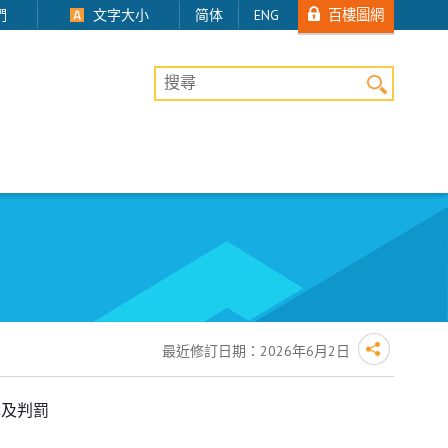
百樓圖網
們
文字大小
简体
ENG
桌上版網站搜尋
最近修訂日期：
2026年6月2日
罪及判罰