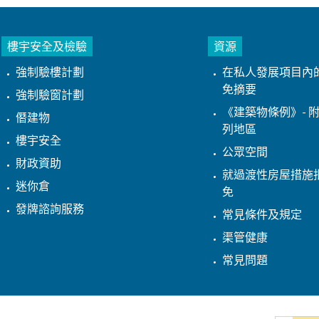
樓宇安全及檢驗
資源
強制驗樓計劃
在私人發展項目內
免摘要
強制驗窗計劃
《建築物條例》- 附
僭建物
列地區
樓宇安全
公眾空間
財政資助
就過渡性房屋措施
迷你倉
免
發牌諮詢服務
常見條件及規定
渠管健康
常見問題