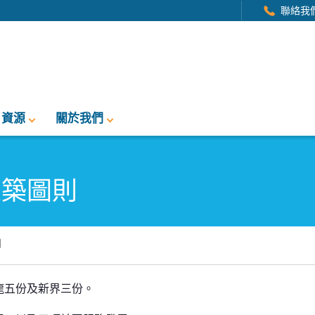
聯絡我
資源
關於我們
建築圖則
則
龍五份及新界三份。