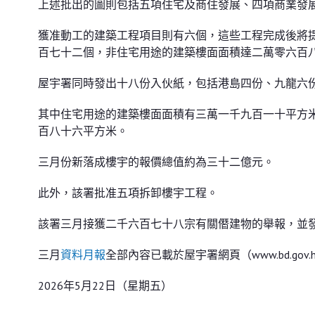
上述批出的圖則包括五項住宅及商住發展、四項商業發
獲准動工的建築工程項目則有六個，這些工程完成後將
百七十二個，非住宅用途的建築樓面面積達二萬零六百
屋宇署同時發出十八份入伙紙，包括港島四份、九龍六
其中住宅用途的建築樓面面積有三萬一千九百一十平方
百八十六平方米。
三月份新落成樓宇的報價總值約為三十二億元。
此外，該署批准五項拆卸樓宇工程。
該署三月接獲二千六百七十八宗有關僭建物的舉報，並
三月
資料月報
全部內容已載於屋宇署網頁（www.bd.gov
2026年5月22日（星期五）