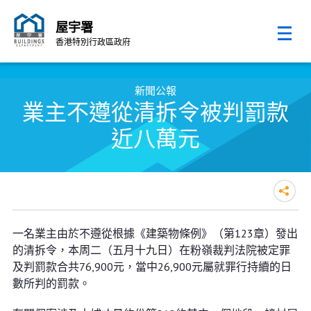
屋宇署
香港特別行政區政府
跳至內容的開始
新聞公報
業主不遵從清拆令被判罰款
近八萬元
業主不遵從清拆令被判罰款近八萬
一名業主由於不遵從根據《建築物條例》（第123章）發出
元
的清拆令，本周二（五月十九日）在粉嶺裁判法院被定罪
及判罰款合共76,900元，當中26,900元屬就罪行持續的日
數所判的罰款。