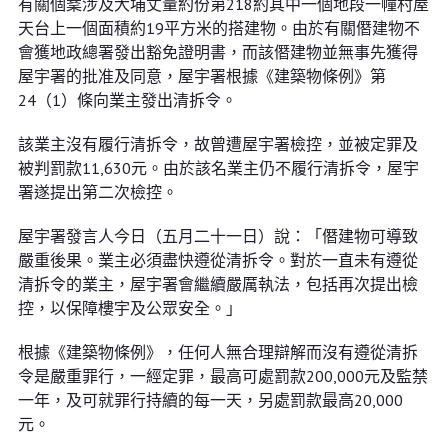
有關個䅁涉及大埔丈量約份第218約其中一個地段一幢村屋
天台上一個面積約19平方米的搭建物。由於有關僭建物不
會獲地政總署發出豁免證明書，而該僭建物並無事先獲得
屋宇署的批准及同意，屋宇署根據《建築物條例》第
24（1）條向業主發出清拆令。
該業主沒有履行清拆令，故曾遭屋宇署檢控，並被定罪及
被判罰款11,630元。由於該名業主仍不履行清拆令，屋宇
署遂提出第二次檢控。
屋宇署發言人今日（五月二十一日）說：「僭建物可導致
嚴重後果。業主必須盡快遵從清拆令。對於一直未有遵從
清拆令的業主，屋宇署會繼續嚴厲執法，包括再次提出檢
控，以保障樓宇及公眾安全。」
根據《建築物條例》，任何人無合理辯解而沒有遵從清拆
令是嚴重罪行，一經定罪，最高可處罰款200,000元及監禁
一年，及可就罪行持續的每一天，另處罰款最高20,000
元。