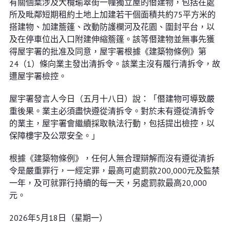
有關個䅁涉及大欖瑜翠街一幢獨立屋的僭建物，包括在處
所及毗鄰短期租約土地上加建若干個面積共約75平方米的
搭建物、加建簷篷、改動防護欄河及花園、圍封平台，以
及在停車位出入口附建伸縮簷篷。該等僭建物並無事先獲
得屋宇署的批准及同意，屋宇署根據《建築物條例》第
24（1）條向業主發出清拆令。該業主沒有履行清拆令，故
遭屋宇署檢控。
屋宇署發言人今日（五月十八日）說：「僭建物可導致嚴
重後果。業主必須盡快遵從清拆令。對於未有遵從清拆令
的業主，屋宇署會繼續採取執法行動，包括提出檢控，以
保障樓宇及公眾安全。」
根據《建築物條例》，任何人無合理辯解而沒有遵從清拆
令是嚴重罪行，一經定罪，最高可處罰款200,000元及監禁
一年，及可就罪行持續的每一天，另處罰款最高20,000
元。
2026年5月18日（星期一）