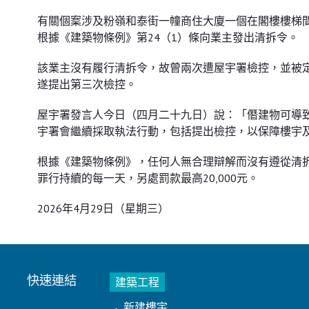
有關個䅁涉及粉嶺和泰街一幢商住大廈一個在閣樓樓梯
根據《建築物條例》第24（1）條向業主發出清拆令。
該業主沒有履行清拆令，故曾兩次遭屋宇署檢控，並被定
遂提出第三次檢控。
屋宇署發言人今日（四月二十九日）說：「僭建物可導
宇署會繼續採取執法行動，包括提出檢控，以保障樓宇
根據《建築物條例》，任何人無合理辯解而沒有遵從清拆令
罪行持續的每一天，另處罰款最高20,000元。
2026年4月29日（星期三）
快速連結
建築工程
新建樓宇