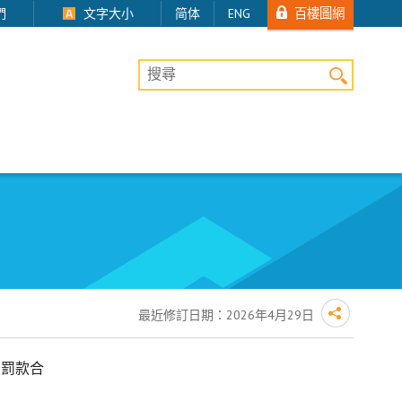
百樓圖網
們
文字大小
简体
ENG
桌上版網站搜尋
最近修訂日期：
2026年4月29日
判罰款合