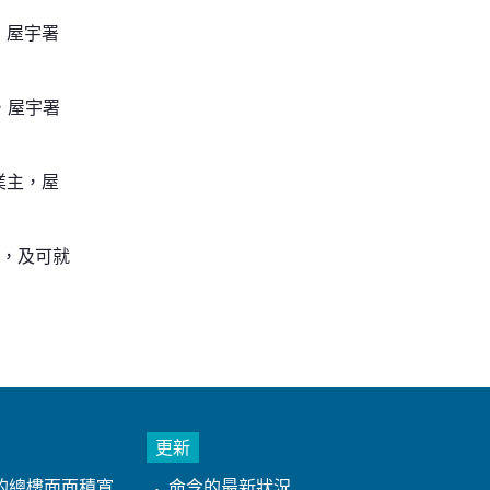
，屋宇署
，屋宇署
業主，屋
年，及可就
更新
的總樓面面積寬
命令的最新狀況