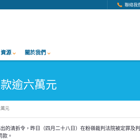
聯絡我
資源
關於我們
罰款逾六萬元
六萬元
元
發出的清拆令，昨日（四月二十八日）在粉嶺裁判法院被定罪及
的罰款。