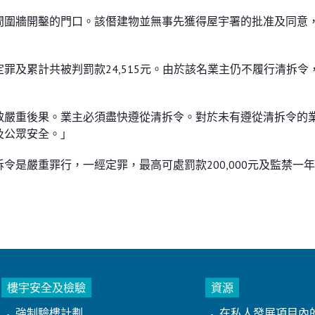
間圍牆開鑿的門口。該僭建物並無事先獲得屋宇署的批准及同意
罪及累計共被判罰款24,515元。由於該名業主仍不履行清拆令
致嚴重後果。業主必須盡快遵從清拆令。對於未有遵從清拆令的
及公眾安全。」
是嚴重罪行，一經定罪，最高可處罰款200,000元及監禁一
樓宇安全及檢驗
資源
強制驗樓計劃
在私人發展項目內