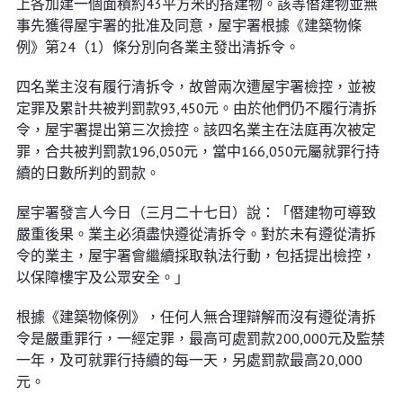
上各加建一個面積約43平方米的搭建物。該等僭建物並無
事先獲得屋宇署的批准及同意，屋宇署根據《建築物條
例》第24（1）條分別向各業主發出清拆令。
四名業主沒有履行清拆令，故曾兩次遭屋宇署檢控，並被
定罪及累計共被判罰款93,450元。由於他們仍不履行清拆
令，屋宇署提出第三次撿控。該四名業主在法庭再次被定
罪，合共被判罰款196,050元，當中166,050元屬就罪行持
續的日數所判的罰款。
屋宇署發言人今日（三月二十七日）說：「僭建物可導致
嚴重後果。業主必須盡快遵從清拆令。對於未有遵從清拆
令的業主，屋宇署會繼續採取執法行動，包括提出檢控，
以保障樓宇及公眾安全。」
根據《建築物條例》，任何人無合理辯解而沒有遵從清拆
令是嚴重罪行，一經定罪，最高可處罰款200,000元及監禁
一年，及可就罪行持續的每一天，另處罰款最高20,000
元。