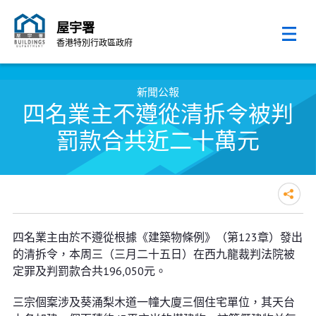
屋宇署
香港特別行政區政府
跳至內容的開始
新聞公報
四名業主不遵從清拆令被判
罰款合共近二十萬元
四名業主不遵從清拆令被判罰款合
四名業主由於不遵從根據《建築物條例》（第123章）發出
共近二十萬元
的清拆令，本周三（三月二十五日）在西九龍裁判法院被
定罪及判罰款合共196,050元。
三宗個䅁涉及葵涌梨木道一幢大廈三個住宅單位，其天台