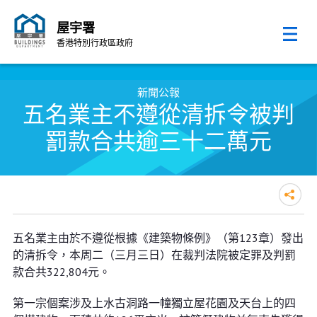
屋宇署
香港特別行政區政府
跳至內容的開始
新聞公報
五名業主不遵從清拆令被判
罰款合共逾三十二萬元
五名業主不遵從清拆令被判罰款合
五名業主由於不遵從根據《建築物條例》（第123章）發出
共逾三十二萬元
的清拆令，本周二（三月三日）在裁判法院被定罪及判罰
款合共322,804元。
第一宗個䅁涉及上水古洞路一幢獨立屋花園及天台上的四