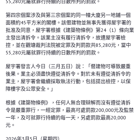
55,280元屬就罪行持續的日數所判的罰款。
第四宗個䅁涉及與第三宗個䅁的同一幢大廈另一地鋪一個
面積約45平方米的閣樓。該僭建物並無事先獲得屋宇署的
批准及同意，屋宇署根據《建築物條例》第24（1）條向業
主發出清拆令。該業主沒有履行清拆令，故遭屋宇署檢
控，並在觀塘裁判法院被定罪及判罰款共85,280元，當中
55,280元屬就罪行持續的日數所判的罰款。
屋宇署發言人今日（三月五日）說：「僭建物可導致嚴重
後果。業主必須盡快遵從清拆令。對於未有遵從清拆令的
業主，屋宇署會繼續採取執法行動，包括提出檢控，以保
障樓宇及公眾安全。」
根據《建築物條例》，任何人無合理辯解而沒有遵從清拆
令是嚴重罪行，一經定罪，最高可處罰款200,000元及監禁
一年，及可就罪行持續的每一天，另處罰款最高20,000
元。
2026年3月5日（星期四）