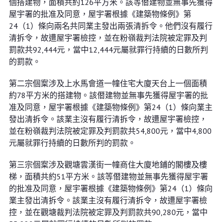
個搭建物，面積共約126平方米。該等僭建物並無事先獲得
屋宇署的批准及同意，屋宇署根據《建築物條例》第
24（1）條向兩名共同業主發出兩張清拆令。他們沒有履行
清拆令，故遭屋宇署檢控，並在粉嶺裁判法院被定罪及判
罰款共92,444元，當中12,444元屬就罪行持續的日數所判
的罰款。
第二宗個䅁涉及上水馬會道一幢住宅大廈天台上一個面積
約78平方米的搭建物。該僭建物並無事先獲得屋宇署的批
准及同意，屋宇署根據《建築物條例》第24（1）條向業主
發出清拆令。該業主沒有履行清拆令，故遭屋宇署檢控，
並在粉嶺裁判法院被定罪及判罰款共54,800元，當中4,800
元屬就罪行持續的日數所判的罰款。
第三宗個䅁涉及觀塘雲漢街一幢商住大廈地鋪的閣樓及樓
梯，面積共約51平方米。該等僭建物並無事先獲得屋宇署
的批准及同意，屋宇署根據《建築物條例》第24（1）條向
業主發出清拆令。該業主沒有履行清拆令，故遭屋宇署檢
控，並在觀塘裁判法院被定罪及判罰款共90,280元，當中