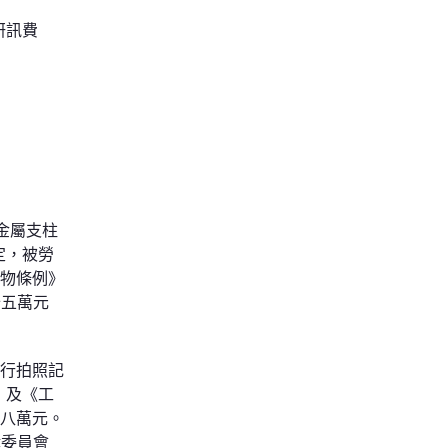
研訊費
金屬支柱
定，被勞
築物條例》
十五萬元
進行拍照記
》及《工
款八萬元。
律委員會