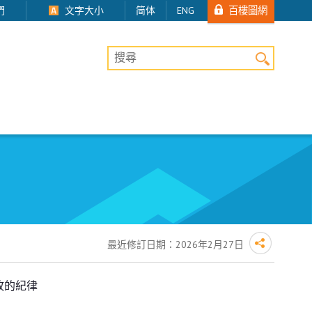
百樓圖網
們
文字大小
简体
ENG
桌上版網站搜尋
最近修訂日期：
2026年2月27日
故的紀律