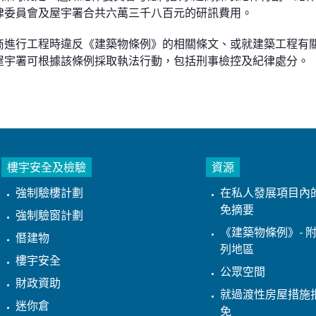
律委員會及屋宇署合共六萬三千八百元的研訊費用。
商進行工程時違反《建築物條例》的相關條文、或就建築工程有
屋宇署可根據該條例採取執法行動，包括刑事檢控及紀律處分。
樓宇安全及檢驗
資源
強制驗樓計劃
在私人發展項目內
免摘要
強制驗窗計劃
《建築物條例》- 附
僭建物
列地區
樓宇安全
公眾空間
財政資助
就過渡性房屋措施
迷你倉
免