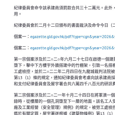
紀律委員會命令該承建商須罰款合共三十二萬元。此外
用。
紀律委員會於二月十二日頒布的書面裁決及命令今日（
個案一：
egazette.gld.gov.hk/pdf?type=cgn&year=20
個案二：
egazette.gld.gov.hk/pdf?type=cgn&year=20
第一宗個案涉及於二○二○年六月二十七日在啟德一個
墮下，擊中下方樓宇外牆搭建中的竹棚架，引致一名搭
工處檢控，並於二○二二年二月四日在九龍城裁判法院
第13（1）條的規定，通知紀律委員會考慮向該承建商
和支付紀律委員會及屋宇署合共六萬四千八百元的研訊
第二宗個案涉及於二○二一年十月二十四日在將軍澳一
錄時，從樓層的一個孔洞墮至下一層的地面。該名工人
廠及工業經營（安全管理）規例》的規定，被勞工處檢
鑑於有關定罪，屋宇署遂根據《建築物條例》第13（1