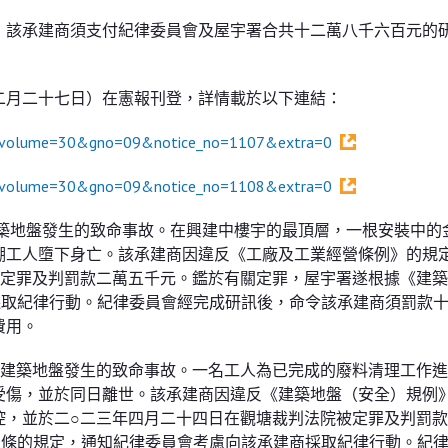
，該承建商須支付紀律委員會及屋宇署合共十二萬八千六百元的
二月二十七日）在憲報刊登，詳情載於以下連結：
26&volume=30&gno=09&notice_no=1107&extra=0
26&volume=30&gno=09&notice_no=1108&extra=0
建築地盤發生的致命事故。在興建中樓宇的最頂層，一根安裝中的
棚工人墮下身亡。該承建商因違反《工廠及工業經營條例》的規
被定罪及判罰款二萬五千元。鑑於有關定罪，屋宇署遂根據《建
採取紀律行動。紀律委員會經完成研訊後，命令該承建商須罰款
費用。
個建築地盤發生的致命事故。一名工人為已完成的廢料清理工作
受傷，並於同日離世。該承建商因違反《建築地盤（安全）規例
控，並於二○二三年四月二十四日在觀塘裁判法院被定罪及判罰
）條的規定，通知紀律委員會考慮向該承建商採取紀律行動。紀