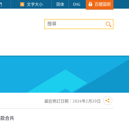
百樓圖網
們
文字大小
简体
ENG
桌上版網站搜尋
最近修訂日期：
2026年2月20日
罰款合共