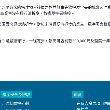
約九平方米的搭建物。該僭建物並無事先獲得屋宇署的批准及同
。該業主沒有履行清拆令，故遭屋宇署檢控。
必須盡快遵從清拆令。對於未有遵從清拆令的業主，屋宇署會繼
是嚴重罪行，一經定罪，最高可處罰款200,000元及監禁一
樓宇安全及檢驗
資源
強制驗樓計劃
在私人發展項目內
免摘要