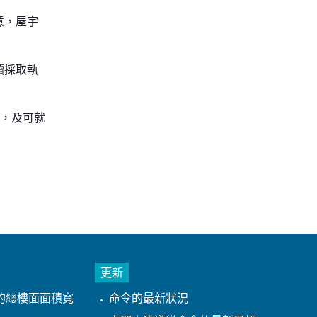
意，屋宇
續採取執
年，及可就
更新
的總樓面面積寬
命令的最新狀況