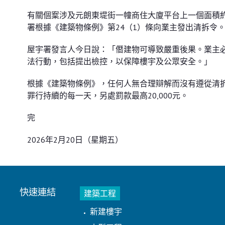
有關個䅁涉及元朗東堤街一幢商住大廈平台上一個面積
署根據《建築物條例》第24（1）條向業主發出清拆令
屋宇署發言人今日說：「僭建物可導致嚴重後果。業主
法行動，包括提出檢控，以保障樓宇及公眾安全。」
根據《建築物條例》，任何人無合理辯解而沒有遵從清拆令
罪行持續的每一天，另處罰款最高20,000元。
完
2026年2月20日（星期五）
快速連結
建築工程
新建樓宇