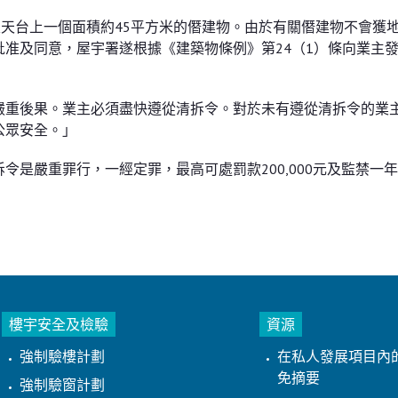
屋天台上一個面積約45平方米的僭建物。由於有關僭建物不會獲
准及同意，屋宇署遂根據《建築物條例》第24（1）條向業主
嚴重後果。業主必須盡快遵從清拆令。對於未有遵從清拆令的業
公眾安全。」
是嚴重罪行，一經定罪，最高可處罰款200,000元及監禁一
樓宇安全及檢驗
資源
強制驗樓計劃
在私人發展項目內
免摘要
強制驗窗計劃