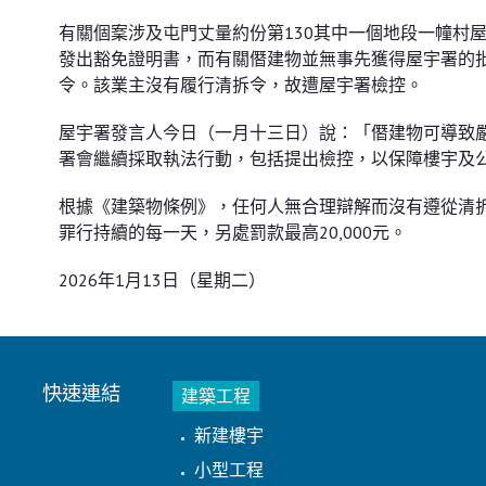
有關個䅁涉及屯門丈量約份第130其中一個地段一幢村
發出豁免證明書，而有關僭建物並無事先獲得屋宇署的批
令。該業主沒有履行清拆令，故遭屋宇署檢控。
屋宇署發言人今日（一月十三日）說：「僭建物可導致
署會繼續採取執法行動，包括提出檢控，以保障樓宇及
根據《建築物條例》，任何人無合理辯解而沒有遵從清拆令
罪行持續的每一天，另處罰款最高20,000元。
2026年1月13日（星期二）
快速連結
建築工程
新建樓宇
小型工程