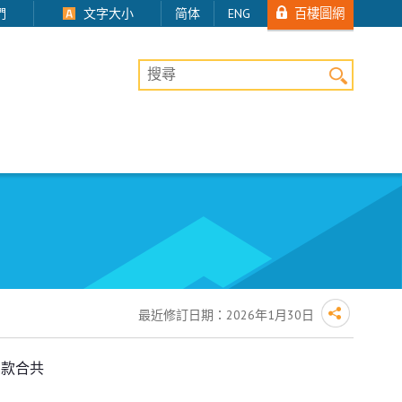
百樓圖網
們
文字大小
简体
ENG
桌上版網站搜尋
最近修訂日期：
2026年1月30日
罰款合共