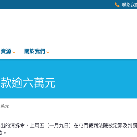
聯絡我
資源
關於我們
罰款逾六萬元
六萬元
元
發出的清拆令，上周五（一月九日）在屯門裁判法院被定罪及判
款。