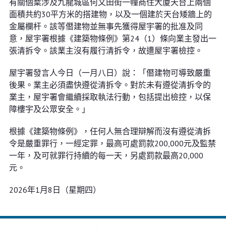
有關個䅁涉及九龍城區何文田街一幢商住大廈天台上兩個
面積共約30平方米的搭建物，以及一個建於天台矮牆上的
金屬欄杆。該等僭建物並無事先獲得屋宇署的批准及同
意，屋宇署根據《建築物條例》第24（1）條向業主發出一
張清拆令。該業主沒有履行清拆令，故遭屋宇署檢控。
屋宇署發言人今日（一月八日）說：「僭建物可導致嚴重
後果。業主必須盡快遵從清拆令。對於未有遵從清拆令的
業主，屋宇署會繼續採取執法行動，包括提出檢控，以保
障樓宇及公眾安全。」
根據《建築物條例》，任何人無合理辯解而沒有遵從清拆
令是嚴重罪行，一經定罪，最高可處罰款200,000元及監禁
一年，及可就罪行持續的每一天，另處罰款最高20,000
元。
2026年1月8日（星期四）