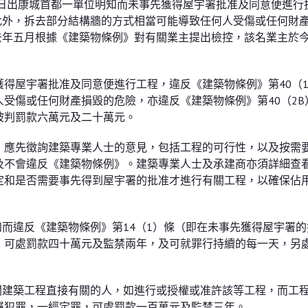
在日出康城首都一單位明知而未事先獲得屋宇署批准及同意便進行
。此外，拆去部分結構牆的方式相當可能導致任何人受傷或任何財
於去年五月根據《建築物條例》對有關業主提出檢控，該名業主於
得屋宇署批准及同意便進行工程，違反《建築物條例》第40（1
受傷或任何財產損毀的危險，亦違反《建築物條例》第40（2B
被判罰款六萬元及二十萬元。
，應先徵詢建築專業人士的意見，包括工程的可行性，以及按需
及不會違反《建築物條例》。建築專業人士及承建商亦須詳細查
定和是否需要事先得到屋宇署的批准才進行有關工程，以確保佔
知而違反《建築物條例》第14（1）條（即在未事先獲得屋宇署
，可處罰款四十萬元及監禁兩年，及可就罪行持續的每一天，另
相關建築工程直接有關的人，如進行或授權或准許該等工程，而工
屬犯罪，一經定罪，可處罰款一百萬元及監禁三年。