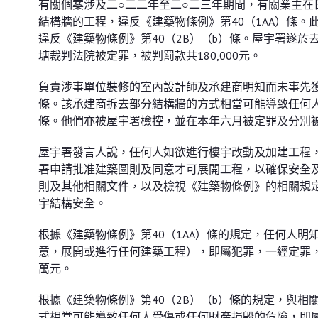
有關個案涉及二○二二年至二○二三年期間，有關業主
結構牆的工程，違反《建築物條例》第40（1AA）條
違反《建築物條例》第40（2B）（b）條。屋宇署遂
塘裁判法院被定罪，被判罰款共180,000元。
負責涉事單位裝修的室內設計師及承建商明知而未事先獲
條。該承建商拆去部分結構牆的方式相當可能導致任何人
條。他們亦被屋宇署檢控，並在本年六月被定罪及分別
屋宇署發言人說，任何人如欲進行樓宇改動及加建工程
署申請批准建築圖則及同意才可展開工程，以確保安全
則及其他相關文件，以及檢視《建築物條例》的相關規
宇結構安全。
根據《建築物條例》第40（1AA）條的規定，任何人明
意，展開或進行任何建築工程），即屬犯罪，一經定罪
萬元。
根據《建築物條例》第40（2B）（b）條的規定，與
式相當可能導致任何人受傷或任何財產損毁的危險，即