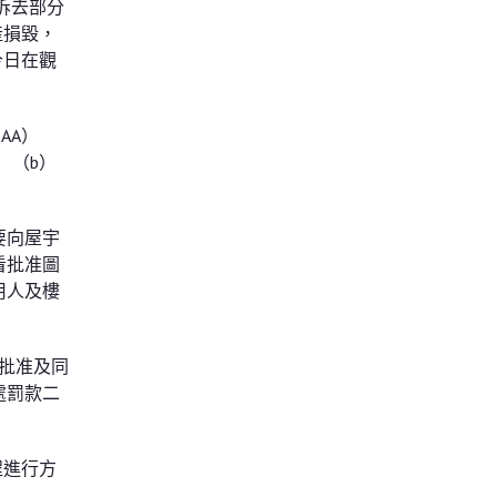
拆去部分
產損毀，
今日在觀
AA）
）（b）
要向屋宇
看批准圖
用人及樓
的批准及同
處罰款二
程進行方